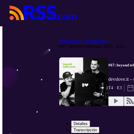
devslove.it – der Podcast
#67: beyond tellerrand 2025 - Exk...
#67: beyond tel
devslove.it 
T4 · E3
Detalles
Transcripción