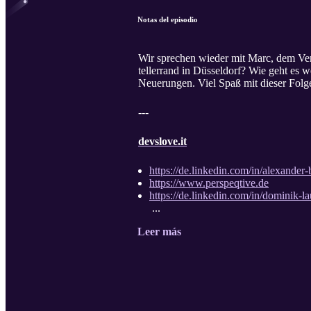
Notas del episodio
Wir sprechen wieder mit Marc, dem Vera
tellerrand in Düsseldorf? Wie geht es w
Neuerungen. Viel Spaß mit dieser Folg
---
devslove.it
https://de.linkedin.com/in/alexander-
https://www.perspeqtive.de
https://de.linkedin.com/in/dominik-l
...
Leer más