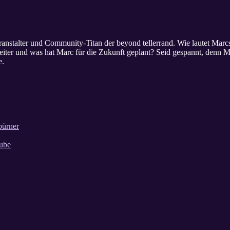
nstalter und Community-Titan der beyond tellerrand. Wie lautet Marcs
eiter und was hat Marc für die Zukunft geplant? Seid gespannt, denn Ma
e.
bürner
aube