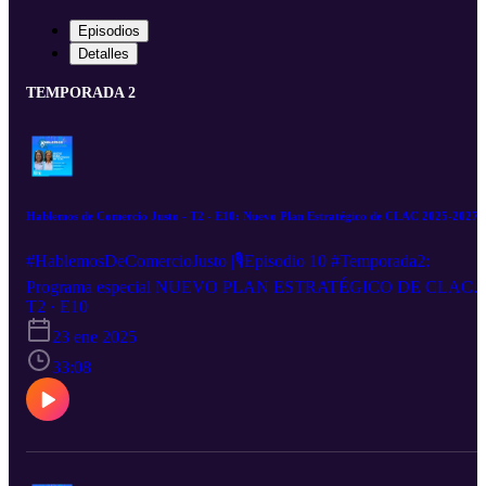
Episodios
Detalles
TEMPORADA 2
Hablemos de Comercio Justo - T2 - E10: Nuevo Plan Estratégico de CLAC 2025-2027
#HablemosDeComercioJusto |🎙️Episodio 10 #Temporada2:
Programa especial NUEVO PLAN ESTRATÉGICO DE CLAC
T2 · E10
2025 - 2027 .🎧Escucha a Yoriely Villalobos y Marike de Peña,
presidenta y vicepresidenta del consejo directivo de CLAC.
23 ene 2025
33:08