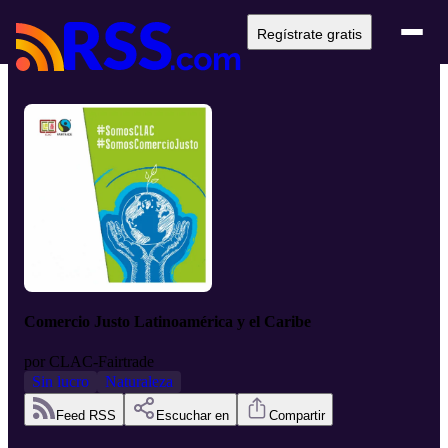
Regístrate gratis
Comercio Justo Latinoamérica y el Caribe
por
CLAC-Fairtrade
Sin lucro
Naturaleza
Feed RSS
Escuchar en
Compartir