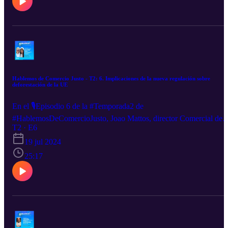
Hablemos de Comercio Justo - T2: 6. Implicaciones de la nueva regulación sobre
deforestación de la UE
En el 🎙️Episodio 6 de la #Temporada2 de
#HablemosDeComercioJusto, Joao Mattos, director Comercial de
T2 · E6
CLAC, y Lohany Mancía, de la organización Cocafelol☕️, hablará
de las implicaciones de la nueva regulación sobre deforestación de 
19 jul 2024
Unión Europea.
25:17