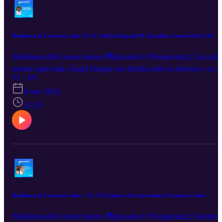
Hablemos de Comercio Justo T2: 9. Edición Especial IX Asamblea General de CLAC
#HablemosDeComercioJusto |🎙️Episodio 9 #Temporada2: Escucha
nuestro apreciado Ángel Burgos nos detalla sobre la historia y retos
de CLAC en estos 20 años de historia y por supuesto nos describir
T2 · E9
sobre los Premios Esperanza.🎧
8 nov 2024
31:29
Hablemos de Comercio Justo - T2: 8. El aporte de la juventud al Comercio Justo
#HablemosDeComercioJusto |🎙️Episodio 8 #Temporada2: Hablem