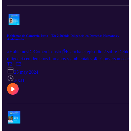
Hablemos de Comercio Justo - T2: 2.Debida Diligencia en Derechos Humanos y
Ambientales
#HablemosDeComercioJusto |🎙️Escucha el episodio 2 sobre Debid
diligencia en derechos humanos y ambientales 🌲. Conversamos c
Jorge Conesa, director de la oficina de incidencia de
T2 · E2
#ComercioJusto en Bruselas.🎧Escúchalo en Spotify
25 may 2024
30:31