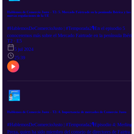
Hablemos de Comercio Justo - T2: 5. Mercado Fairtrade en la península Ibérica y las
nuevas regulaciones de la UE
#HablemosDeComercioJusto | #Temporada2🎙️En el episodio 5
conoceremos más sobre el Mercado Fairtrade en la península Ibéric
T2 · E5
y las nuevas regulaciones de la UE. 👉Nos acompaña Álvaro
Goicoechea, director de Fairtrade Ibérica.
5 jul 2024
25:39
Hablemos de Comercio Justo - T2: 4. Importancia de mercados de Comercio Justo
#HablemosDeComercioJusto | #Temporada2🎙️Episodio 4: Merling
Preza, quien ha sido miembro del consejo de directores de Fairtrad