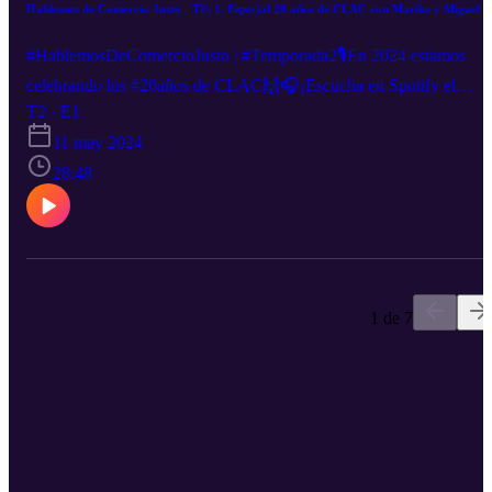
Hablemos de Comercio Justo - T2: 1. Especial 20 años de CLAC con Marike y Miguel
#HablemosDeComercioJusto | #Temporada2🎙️En 2024 estamos
celebrando los #20años de CLAC🙌🎧¡Escucha en Spotify el
episodio 1!✨Un programa especial con Marike de Peña, presidenta
T2 · E1
del consejo de directores de CLAC, y Miguel Munguía, presidente
11 may 2024
de la junta de vigilancia de CLAC.
28:48
1 de 7