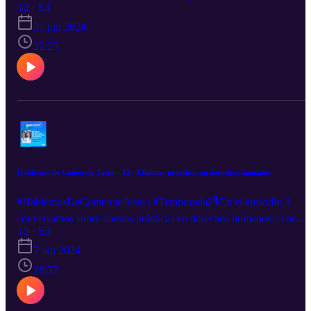
International, nos cuenta sobre la importancia de contar con
T2 · E4
mercados de #ComercioJusto👉
21 jun 2024
22:25
Hablemos de Comercio Justo - T2: 3.Buenas prácticas en derechos humanos
#HablemosDeComercioJusto | #Temporada2🎙️En el episodio 3
conversamos sobre buenas prácticas en derechos humanos✅con
Anneke Theunissen, directora de operaciones de CLAC, y Carmen
T2 · E3
Mendivil, coordinadora de derechos humanos y ejes transversales 
7 jun 2024
CLAC.🎧Escúchalo en Spotify.
28:37