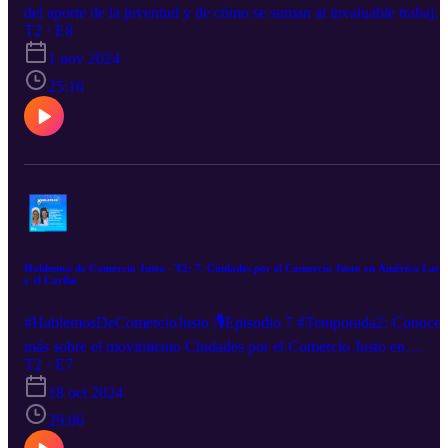
del aporte de la juventud y de cómo se suman al invaluable trabajo
de todas las generaciones de productores(as) en el Comercio Justo.
T2 · E8
🎧Escucha a Darwin Castro (APAC-Nicaragua), y Ana Polo (El
1 nov 2024
Guabo-Ecuador):
25:16
Hablemos de Comercio Justo - T2: 7. Ciudades por el Comercio Justo en América Lati
y el Caribe
#HablemosDeComercioJusto |🎙️Episodio 7 #Temporada2: Conoce
más sobre el movimiento Ciudades por el Comercio Justo en
Latinoamérica y el Caribe con Linda Vera, especialista en incidenci
T2 · E7
de CLAC, y María Ángela Zamora, del comité de Grecia (Costa
18 oct 2024
Rica).🎧
29:06