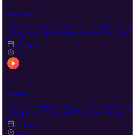
Matrimoni vietati
Alcune volte diamo per scontate alcune cose ma in quest'epoca che
ci ha avvicinato troppo ai nostri figli è utile ricordare un concetto
fondamentale che fa da limite ad ogni relazione "pericolosa" tra
T1 · E20
genitori e figli.
23 abr 2021
5:15
Separazione
Cos'è una separazione? Si deve dire ai bambini che i genitori hann
deciso di separarsi? E' indispensabile? Una nuova puntata per
capirne di più.
T1 · E19
16 abr 2021
6:46