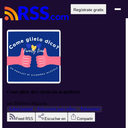
Regístrate gratis
Come glielo dico (dedicato ai genitori)
por
Eleonora Mazzola
Salud mental
Educación para niños
Paternidad
Feed RSS
Escuchar en
Compartir