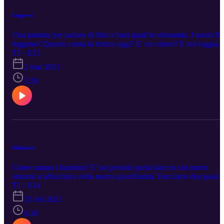
Leggere!
Una puntata per parlare di libri e farsi qualche domanda. I nostri fig
leggono? Quanto conta la lettura oggi? E' un valore? E noi leggia
a sufficienza? Consigli e strategie per un nuovo punto di vista.
T1 · E15
2 mar 2021
5:28
Malesseri
Come stanno i bambini? E' un periodo particolare in cui nuovi
sintomi si affacciano nella nostra quotidianità. Facciamo due passi
intorno al disturbo più noto e vediamo insieme cosa accade...
T1 · E14
25 feb 2021
6:20