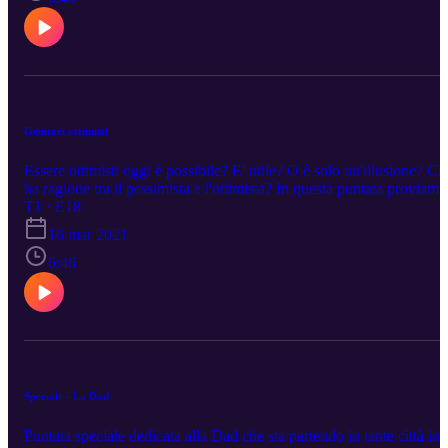
Genitori ottimisti
Essere ottimisti oggi è possibile? E' utile? O è solo un'illusione? Ch
ha ragione tra il pessimista e l'ottimista? In questa puntata proviamo
ad entrare nel cuore della questione per comprendere che fare in
T1 · E18
questo periodo così complesso.
16 mar 2021
6:46
Speciale - La Dad
Puntata speciale dedicata alla Dad che sta partendo in tante città in