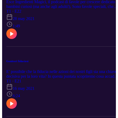
Esce Ingredienti Magici, il podcast di favole per crescere dedicato a
bambini curiosi (ma anche agli adulti!), Sono favole speciali, che
raccontano la storia dei personaggi secondari, ma non meno
T1 · E22
importanti, delle favole più note.
28 may 2021
https://podcasts.apple.com/us/podcast/ingredienti-
magici/id1568129409
1:49
Genitori fiduciosi
E' possibile che la fiducia nelle azioni dei nostri figli sia una chiave
decisiva per la loro vita? In questa puntata scopriremo cosa accade
quando la fiducia non c'è o quando fa finta di esserci...
T1 · E21
16 may 2021
6:24