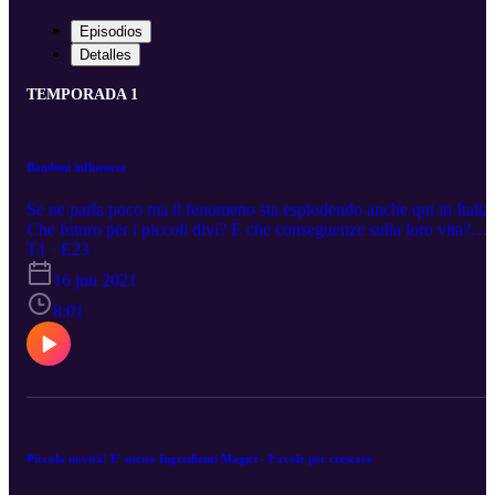
Episodios
Detalles
TEMPORADA 1
Bambini influencer
Se ne parla poco ma il fenomeno sta esplodendo anche qui in Italia.
Che futuro per i piccoli divi? E che conseguenze sulla loro vita?
Una puntata per rifletterci.
T1 · E23
16 jun 2021
8:01
Piccola novità! E' uscito Ingredienti Magici - Favole per crescere