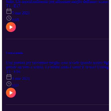
Italia. Un approfondimento per affrontare meglio dell'anno scorso
questo periodo che richiede attenzione e strategie mirate.
T1 · E17
5 mar 2021
8:05
I voti a scuola
Una puntata per raccontare meglio cosa accade quando nostro figli
prende un voto a scuola. La nostra ansia è sana? E la sua? Consigli
strategie per ricominciare a pensare all'apprendimento.
T1 · E16
4 mar 2021
6:02