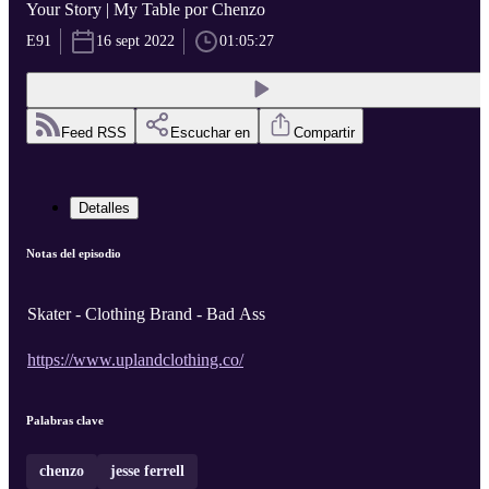
Your Story | My Table por Chenzo
E91
16 sept 2022
01:05:27
Feed RSS
Escuchar en
Compartir
Detalles
Notas del episodio
Skater - Clothing Brand - Bad Ass
https://www.uplandclothing.co/
Palabras clave
chenzo
jesse ferrell