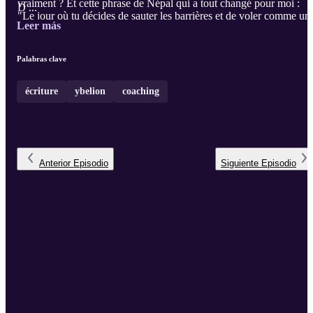
vraiment ? Et cette phrase de Népal qui a tout changé pour moi :
D ...
"Le jour où tu décides de sauter les barrières et de voler comme un
Leer más
esprit libre, tu sentiras même plus la pression." Un épisode pour
mieux me connaître. Et peut-être, mieux te connaître toi.
Palabras clave
écriture
ybelion
coaching
Anterior
Episodio
Siguiente
Episodio