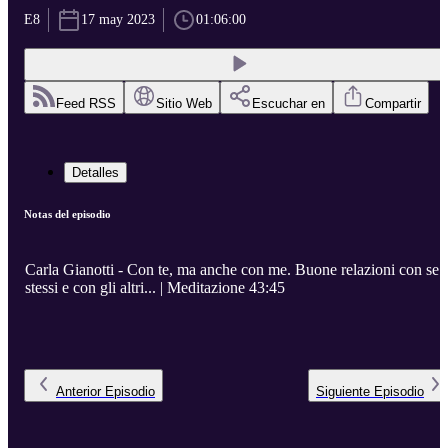
E8
17 may 2023
01:06:00
Feed RSS
Sitio Web
Escuchar en
Compartir
Detalles
Notas del episodio
Carla Gianotti - Con te, ma anche con me. Buone relazioni con se
stessi e con gli altri... | Meditazione 43:45
Anterior
Episodio
Siguiente
Episodio