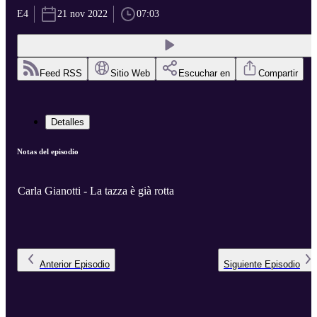
E4
21 nov 2022
07:03
Feed RSS
Sitio Web
Escuchar en
Compartir
Detalles
Notas del episodio
Carla Gianotti - La tazza è già rotta
Anterior
Episodio
Siguiente
Episodio