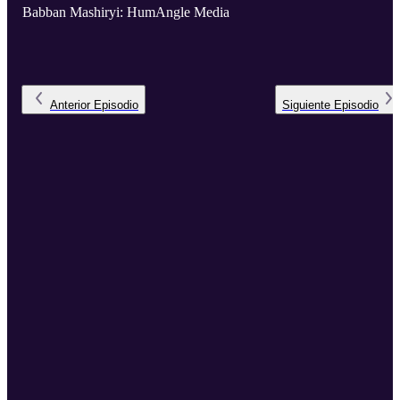
Babban Mashiryi: HumAngle Media
Anterior
Episodio
Siguiente
Episodio