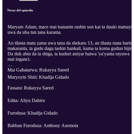
Notas del episodio
Maryam Adam, mace mai tsananin rashin son kai ta dauki matsayi
uwa da uba tun tana karama.
An tilasta mata zama uwa tana da shekaru 13, an tilasta mata barin
makaranta, ta gudu daga tashin hankali, kuma ta koma gudun hijira
Da duk abin da ta shiga, ta kuduri aniyar baiwa 'ya'yanta rayuwa
mai inganci.
Mai Gabatarwa: Rukayya Saeed
Muryoyin Shiri: Khadija Gidado
Fassara: Rukayya Saeed
Edita: Aliyu Dahiru
Furodusa: Khadija Gidado
Babban Furodusa: Anthony Asemota