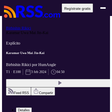
Regístrate gratis
Birbishin Rikici
Ƙaramar Uwa Mai Jin-Ƙai
Explícito
Ƙaramar Uwa Mai Jin-Ƙai
Birbishin Rikici por HumAngle
T1 · E100
3 feb 2024
04:50
Feed RSS
Compartir
Detalles