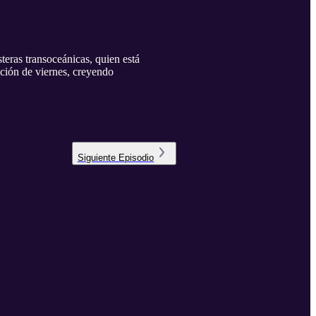
eras transoceánicas, quien está
ación de viernes, creyendo
Siguiente
Episodio