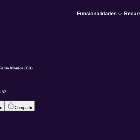
Funcionalidades
Recur
 Santa Mónica (CA)
6:52
en
Compartir