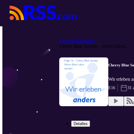
Wir erleben anders
Cherry Blue Society - Wenn Eltern...
Cherry Blue So
Wir erleben 
E16
31 
Detalles