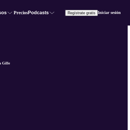
sos
Precios
Podcasts
Iniciar sesión
Regístrate gratis
 Gille