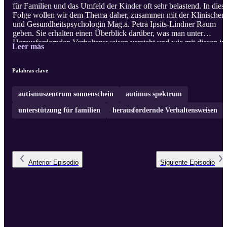
für Familien und das Umfeld der Kinder oft sehr belastend. In dies
Folge wollen wir dem Thema daher, zusammen mit der Klinischen
und Gesundheitspsychologin Mag.a. Petra Ipsits-Lindner Raum
geben. Sie erhalten einen Überblick darüber, was man unter
Herausfordernden Verhaltensweisen versteht und wie mit diesen i
Leer más
Alltag umgegangen werden kann. Mag.a. Petra Ipsits-Lindner
schildert außerdem wie sie in ganz konkreten Situationen reagieren
würde und gibt wertvolle Tipps für Familien und das Umfeld von
Palabras clave
K ...
autismuszentrum sonnenschein
autimus spektrum
unterstützung für familien
herausfordernde Verhaltensweisen
Anterior
Episodio
Siguiente
Episodio