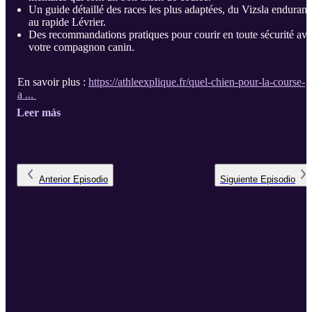
Un guide détaillé des races les plus adaptées, du Vizsla endurant
au rapide Lévrier.
Des recommandations pratiques pour courir en toute sécurité av
votre compagnon canin.
En savoir plus :
https://athleexplique.fr/quel-chien-pour-la-course-
a ...
Leer más
Anterior
Episodio
Siguiente
Episodio