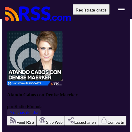
Regístrate gratis
Atando Cabos con Denise Maerker
por
Radio Fórmula
Noticias del día
Feed RSS
Sitio Web
Escuchar en
Compartir