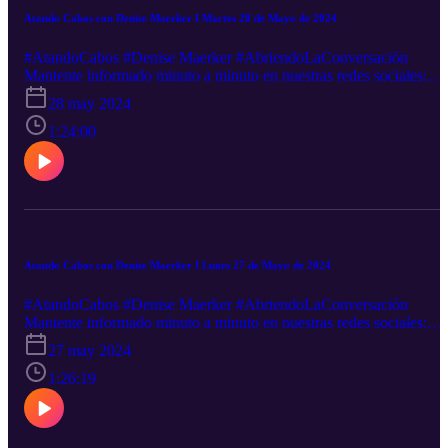
Atando Cabos con Denise Maerker I Martes 28 de Mayo de 2024
#AtandoCabos #Denise Maerker #AbriendoLaConversación
Mantente informado minuto a minuto en nuestras redes sociales:
Facebook-----http://goo.gl/5UHZOQ Twitter----------
28 may 2024
http://goo.gl/nEXxVFCanal sugerido http://goo.gl/hst33fSigue
nuestra transmisión en vivo: http://goo.gl/2VZDqJDescarga nuestra
1:24:00
App: iOS: http://goo.gl/tLZe3S Android: http://goo.gl/oXFwHj
¿Quieres anunciarte en este y muchos otros podcast? Escríbenos a
este email: ventas@rss.com. Ventas@rss.com
Atando Cabos con Denise Maerker I Lunes 27 de Mayo de 2024
#AtandoCabos #Denise Maerker #AbriendoLaConversación
Mantente informado minuto a minuto en nuestras redes sociales:
Facebook-----http://goo.gl/5UHZOQ Twitter----------
27 may 2024
http://goo.gl/nEXxVFCanal sugerido http://goo.gl/hst33fSigue
nuestra transmisión en vivo: http://goo.gl/2VZDqJDescarga nuestra
1:26:19
App: iOS: http://goo.gl/tLZe3S Android: http://goo.gl/oXFwHj
¿Quieres anunciarte en este y muchos otros podcast? Escríbenos a
este email: ventas@rss.com. Ventas@rss.com