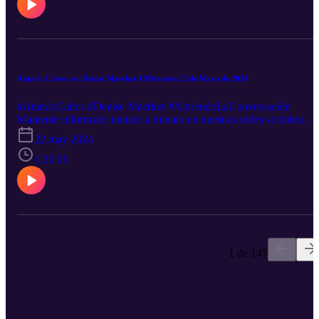
¿Quieres anunciarte en este y muchos otros podcast? Escríbenos a
este email: ventas@rss.com. Ventas@rss.com
Atando Cabos con Denise Maerker I Miércoles 22 de Mayo de 2024
#AtandoCabos #Denise Maerker #AbriendoLaConversación
Mantente informado minuto a minuto en nuestras redes sociales:
Facebook-----http://goo.gl/5UHZOQ Twitter----------
22 may 2024
http://goo.gl/nEXxVFCanal sugerido http://goo.gl/hst33fSigue
nuestra transmisión en vivo: http://goo.gl/2VZDqJDescarga nuestra
1:26:16
App: iOS: http://goo.gl/tLZe3S Android: http://goo.gl/oXFwHj
¿Quieres anunciarte en este y muchos otros podcast? Escríbenos a
este email: ventas@rss.com. Ventas@rss.com
1 de 147