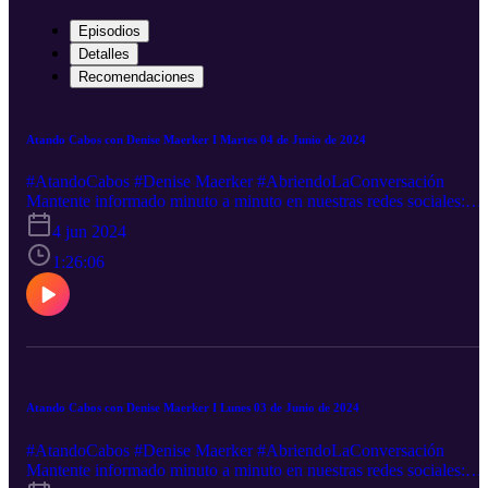
Episodios
Detalles
Recomendaciones
Atando Cabos con Denise Maerker I Martes 04 de Junio de 2024
#AtandoCabos #Denise Maerker #AbriendoLaConversación
Mantente informado minuto a minuto en nuestras redes sociales:
Facebook-----http://goo.gl/5UHZOQ Twitter----------
4 jun 2024
http://goo.gl/nEXxVFCanal sugerido http://goo.gl/hst33fSigue
nuestra transmisión en vivo: http://goo.gl/2VZDqJDescarga nuestra
1:26:06
App: iOS: http://goo.gl/tLZe3S Android: http://goo.gl/oXFwHj
¿Quieres anunciarte en este y muchos otros podcast? Escríbenos a
este email: ventas@rss.com. Ventas@rss.com
Atando Cabos con Denise Maerker I Lunes 03 de Junio de 2024
#AtandoCabos #Denise Maerker #AbriendoLaConversación
Mantente informado minuto a minuto en nuestras redes sociales: