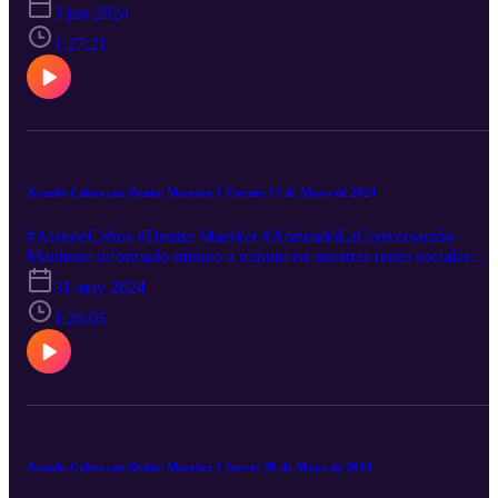
Facebook-----http://goo.gl/5UHZOQ Twitter----------
3 jun 2024
http://goo.gl/nEXxVFCanal sugerido http://goo.gl/hst33fSigue
nuestra transmisión en vivo: http://goo.gl/2VZDqJDescarga nuestra
1:27:21
App: iOS: http://goo.gl/tLZe3S Android: http://goo.gl/oXFwHj
¿Quieres anunciarte en este y muchos otros podcast? Escríbenos a
este email: ventas@rss.com. Ventas@rss.com
Atando Cabos con Denise Maerker I Viernes 31 de Mayo de 2024
#AtandoCabos #Denise Maerker #AbriendoLaConversación
Mantente informado minuto a minuto en nuestras redes sociales:
Facebook-----http://goo.gl/5UHZOQ Twitter----------
31 may 2024
http://goo.gl/nEXxVFCanal sugerido http://goo.gl/hst33fSigue
nuestra transmisión en vivo: http://goo.gl/2VZDqJDescarga nuestra
1:26:05
App: iOS: http://goo.gl/tLZe3S Android: http://goo.gl/oXFwHj
¿Quieres anunciarte en este y muchos otros podcast? Escríbenos a
este email: ventas@rss.com. Ventas@rss.com
Atando Cabos con Denise Maerker I Jueves 30 de Mayo de 2024