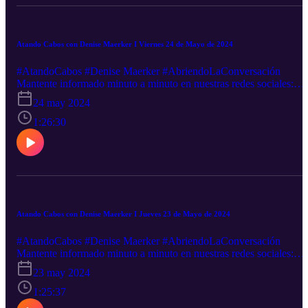
Atando Cabos con Denise Maerker I Viernes 24 de Mayo de 2024
#AtandoCabos #Denise Maerker #AbriendoLaConversación
Mantente informado minuto a minuto en nuestras redes sociales:
Facebook-----http://goo.gl/5UHZOQ Twitter----------
24 may 2024
http://goo.gl/nEXxVFCanal sugerido http://goo.gl/hst33fSigue
nuestra transmisión en vivo: http://goo.gl/2VZDqJDescarga nuestra
1:26:30
App: iOS: http://goo.gl/tLZe3S Android: http://goo.gl/oXFwHj
¿Quieres anunciarte en este y muchos otros podcast? Escríbenos a
este email: ventas@rss.com. Ventas@rss.com
Atando Cabos con Denise Maerker I Jueves 23 de Mayo de 2024
#AtandoCabos #Denise Maerker #AbriendoLaConversación
Mantente informado minuto a minuto en nuestras redes sociales:
Facebook-----http://goo.gl/5UHZOQ Twitter----------
23 may 2024
http://goo.gl/nEXxVFCanal sugerido http://goo.gl/hst33fSigue
nuestra transmisión en vivo: http://goo.gl/2VZDqJDescarga nuestra
1:25:37
App: iOS: http://goo.gl/tLZe3S Android: http://goo.gl/oXFwHj