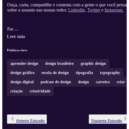
Ouça, curta, compartilhe e comenta com a gente o que você pensa
sobre o assunto nas nossas redes:
LinkedIn,
Twitter
e
Instagram.
Par ...
Leer más
Palabras clave
aprender design
design brasileiro
graphic design
design gráfico
escola de design
tipografia
typography
design digital
podcast de design
design
carreira
criar
criação
criatividade
Anterior
Episodio
Siguiente
Episodio