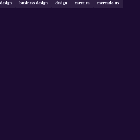
design
business design
design
carreira
mercado ux