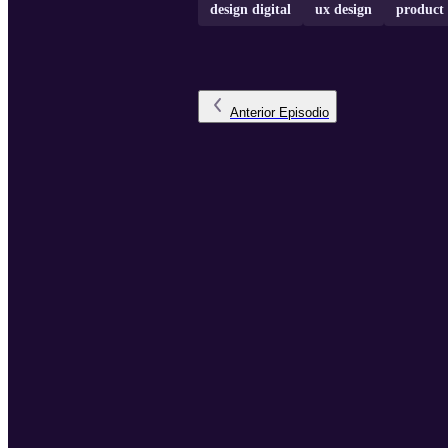
design digital
ux design
product 
Anterior
Episodio