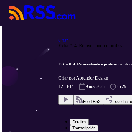
Criar
Extra #14: Reinventando o profiss...
Extra #14: Reinventando o profissional de d
Criar por Aprender Design
T2 · E14
9 nov 2023
45:29
Feed RSS
Escuchar 
Detalles
Transcripción