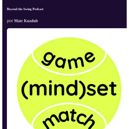
Beyond the Swing Podcast
por
Matt Kuzdub