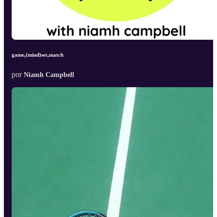
game,(mind)set,match
por
Niamh Campbell