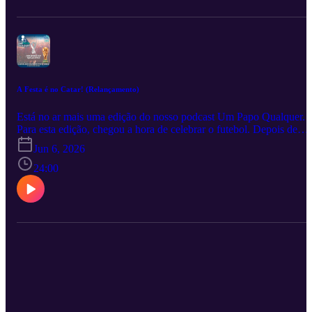
Music
compartilhe… Divirta-se! Ficha Técnica Podcast Um Papo
Qualquer – Episódio 62 – “Catar 2022, a Fase de Grupos”, 44 min
– mp3@128 kbps; publicado originalmente em 04/12/2022 e
republicado em 06/06/2026 Participação: Ricardo Marques, Michel
Vieira e Luiz Felipe Pereira Edição e Pós-Produção: Ricardo
Marques
A Festa é no Catar! (Relançamento)
Está no ar mais uma edição do nosso podcast Um Papo Qualquer.
Para esta edição, chegou a hora de celebrar o futebol. Depois de
mais de 4 anos de espera está na hora de começar a Copa do Mund
Jun 6, 2026
FIFA de 2022. E a festa é no Catar, um pequeno país do Oriente
Médio, com muito dinheiro para organizar o evento, mas com
24:00
pouquíssima tradição no esporte bretão. No episódio contamos um
pouco de como será nossa cobertura da copa e também das
principais informações para que você possa curtir o evento. Falamo
do processo de escolha, dos países classificados, os estádios, a bola
o mascote e até mesmo do álbum de figurinhas. Uma edição enxuta
mas bem completa com o necessário para darmos continuidade na
cobertura de mais Uma Copa Qualquer. Em tempo, publicamos est
edição originalmente em 19/11/2022. Aqui você confere o
relançamento tal qual publicado originalmente. Ouça, opine,
compartilhe… Divirta-se!