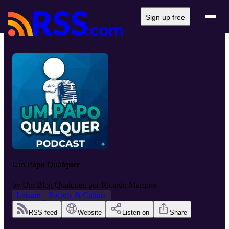
Sign up free
Um Papo Qualquer
by
Um Blog Qualquer, por Ricardo Marques
Leisure
Society & Culture
RSS feed
Website
Listen on
Share