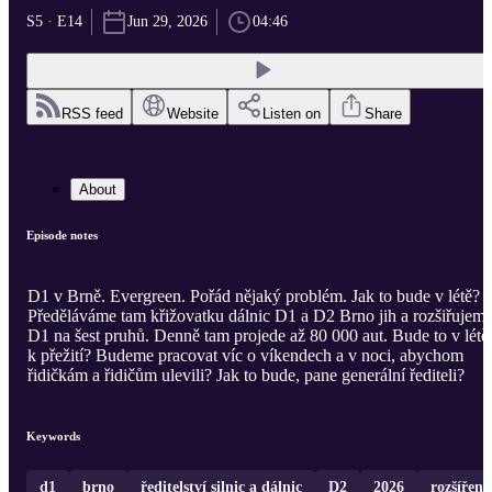
S5 · E14
Jun 29, 2026
04:46
RSS feed
Website
Listen on
Share
About
Episode notes
D1 v Brně. Evergreen. Pořád nějaký problém. Jak to bude v létě?
Předěláváme tam křižovatku dálnic D1 a D2 Brno jih a rozšiřujem
D1 na šest pruhů. Denně tam projede až 80 000 aut. Bude to v létě
k přežití? Budeme pracovat víc o víkendech a v noci, abychom
řidičkám a řidičům ulevili? Jak to bude, pane generální řediteli?
Keywords
d1
brno
ředitelství silnic a dálnic
D2
2026
rozšíření