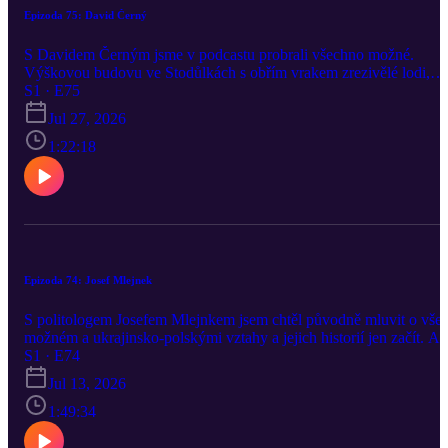
Epizoda 75: David Černý
S Davidem Černým jsme v podcastu probrali všechno možné.
Výškovou budovu ve Stodůlkách s obřím vrakem zrezivělé lodi,
která právě získala stavební povolení. Obchodní dům Máj a fialov
S1 · E75
barvu zavěšených letadel. Spolupráci s developery, postoj k
Jul 27, 2026
veřejným penězům i Dvorecký most. Vášeň pro létání, elektrickou
monokolku a věčně rozkopanou Prahu. Přišla řeč i na pracovní
1:22:18
vytížení a (ne)schopnost odpočívat.
Epizoda 74: Josef Mlejnek
S politologem Josefem Mlejnkem jsem chtěl původně mluvit o vše
možném a ukrajinsko-polskými vztahy a jejich historií jen začít. Al
bylo to tak zajímavé a strhující, že jsme zůstali takřka výhradně u
S1 · E74
toho – také proto, že znalosti hosta představují nekonečný a živý
Jul 13, 2026
gejzír a matérie je to skutečně festovně komplikovaná. Nakonec
však přece jen došlo třeba i na Bulgakova nebo Katyň.
1:49:34