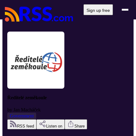
Sign up free
Ředitelé zeměkoule
by
Jan Macháček
Government
RSS feed
Listen on
Share