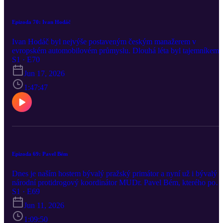
Epizoda 70: Ivan Hodáč
Ivan Hodáč byl nejvýše postaveným českým manažerem v
evropském automobilovém průmyslu. Dlouhá léta byl tajemníkem
Evropské asociace automobilového průmyslu. Mluvili jsme tedy
S1 · E70
především o budoucnosti tohoto odvětví ve světle čínské
Jun 17, 2026
konkurence a nástupu elektromobility. Ale povídali jsme si i o jiný
jeho působištích, třeba ve Warner Bros. Zajímaví jsou taky Ivanovi
1:47:47
předci. Tatínek – taktéž Ivan – byl nejslavnější prvorepublikový
automobilový závodník a jeho tetou byla herečka Nataša Gollová.
Hned po 21. srpnu 1968 Ivan emigroval. Usadil se v Dánsku, kde j
občanem, ale žije v Belgii. I o tom jsme si vyprávěli.
Epizoda 69: Pavel Bém
Dnes je naším hostem bývalý pražský primátor a nyní už i bývalý
národní protidrogový koordinátor MUDr. Pavel Bém, kterého po
třech měsících ve funkci vyhodili esemeskou. Proč je Pavel Bém
S1 · E69
přesvědčen, že česká protidrogová politika byla až dosud velmi
Jun 11, 2026
úspěšná? A proč podle něj skončí katastrofou rozhodnutí stávající
systém rozprášit? Dá se to špatné rozhodnutí ještě zvrátit? Mluvili
1:09:50