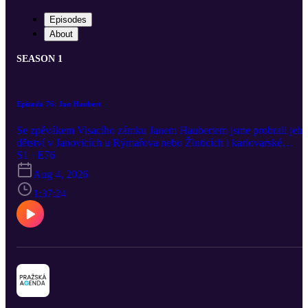
Episodes
About
SEASON 1
Epizoda 76: Jan Haubert
Se zpěvákem Visacího zámku Janem Haubertem jsme probrali jeho
dětství v Janovicích u Rýmařova nebo Žluticích i karlovarské
gymnázium. Probrali jsme, jak se dostal k muzice, i začátky kapely
S1 · E76
na strahovských kolejích. S frontmanem kapely, která hraje ve stej
Aug 4, 2026
sestavě už 43 let, jsme samozřejmě mluvili i o tom, co je dnes
známka punku.
1:37:24