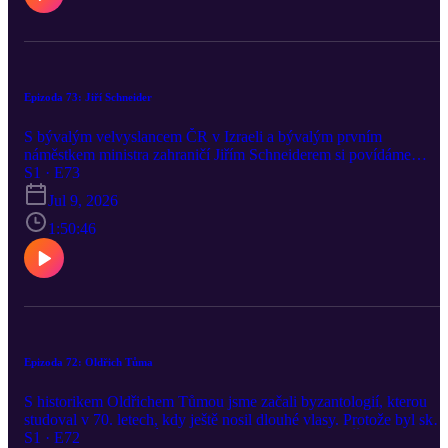
Epizoda 73: Jiří Schneider
S bývalým velvyslancem ČR v Izraeli a bývalým prvním
náměstkem ministra zahraničí Jiřím Schneiderem si povídáme
především o Izraeli a taky o jedinečném českém přátelském vztahu
S1 · E73
této zemi. Dozvíte se, proč má Jiří dojem, že v Izraeli oslabuje vlád
Jul 9, 2026
práva. Řeč přišla i na Irán, Hormuzský průliv, válku na Ukrajině či
summit NATO.
1:50:46
Epizoda 72: Oldřich Tůma
S historikem Oldřichem Tůmou jsme začali byzantologií, kterou
studoval v 70. letech, kdy ještě nosil dlouhé vlasy. Protože byl skor
dvacet let ředitelem Ústavu pro soudobé dějiny AV ČR, samozřej
S1 · E72