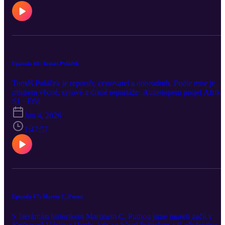
jsme samozřejmě i o Praze a o tom, co je podle něj největší slabino
řízení města. Bém vidí problém v málu investic, jejich špatném
řízení a projídání rozpočtu.
Epizoda 68: Tomáš Poláček
Tomáš Poláček je reportér, cestovatel a dobrodruh. Podle mne je
mistrem věcné, syrové a drsné reportáže. Autostopem projel Afriku
z jihu na sever, několikrát stopoval z Evropy až na východ Asie,
S1 · E68
vloni na Expo do Ósaky, stopem se dopravil i z Aljašky až do
Jun 4, 2026
Ohňové země. Vydal o tom knihy. Mimo jiné napsal skvělou knihu
Lacem Déczim, která zaznamenala skutečně autentického člověka 
1:47:57
úžasnými postřehy a jazykem. Tomáš je svobodomyslný a odvážný
člověk a není náhodou, že býval – a pořád vlastně je – punkerem.
Epizoda 67: Martin C. Putna
S literárním historikem Martinem C. Putnou jsme museli začít v