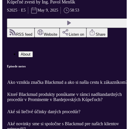
Kúpeľné zvesti by Ing. Pavol Menšík
S2025 · E5
May 9, 2025
58:53
RSS feed
Website
Listen on
Share
About
Episode notes
Ako vznikla značka Blackmud a ako si našla cestu k zákazníkom?
Ktoré Blackmud produkty ponúkame v rámci nadštandardných
procedúr v Prominente v Bardejovských Kúpeľoch?
Aké sú liečivé účinky daných procedúr?
Aké novinky sme si spoločne s Blackmud pre našich klientov
pripravili?