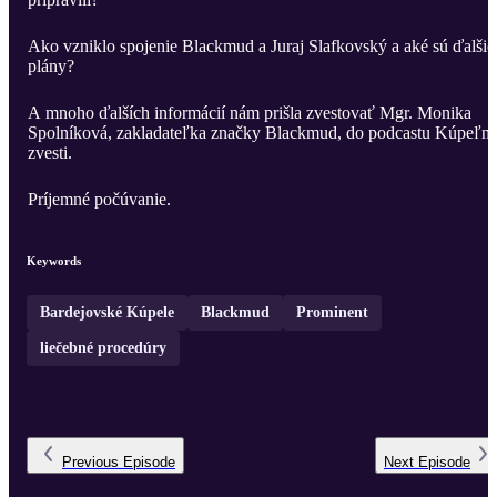
Ako vzniklo spojenie Blackmud a Juraj Slafkovský a aké sú ďalšie
plány?
A mnoho ďalších informácií nám prišla zvestovať Mgr. Monika
Spolníková, zakladateľka značky Blackmud, do podcastu Kúpeľn
zvesti.
Príjemné počúvanie.
Keywords
Bardejovské Kúpele
Blackmud
Prominent
liečebné procedúry
Previous
Episode
Next
Episode