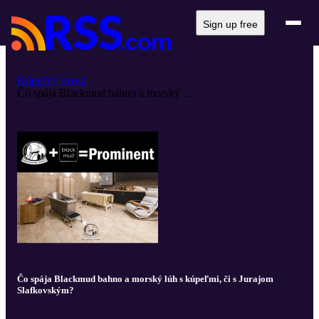
Sign up free
Kúpeľné zvesti
Čo spája Blackmud bahno a morský ...
Čo spája Blackmud bahno a morský lúh s kúpeľmi, či s Jurajom
Slafkovským?