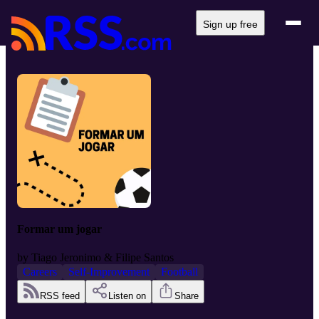
Sign up free
Formar um jogar
by
Tiago Jeronimo & Filipe Santos
Careers
Self-Improvement
Football
RSS feed
Listen on
Share