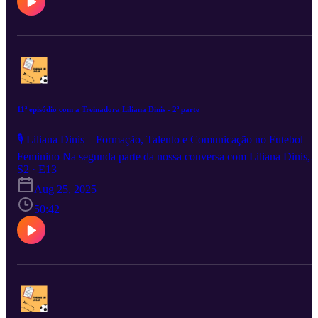
11ª episódio com a Treinadora Liliana Dinis - 2ª parte
🎙️ Liliana Dinis – Formação, Talento e Comunicação no Futebol
Feminino Na segunda parte da nossa conversa com Liliana Dinis,
exploramos o seu trabalho na formação de jovens jogadores, o
S2 · E13
sucesso como selecionadora da AF Porto U14 e U16 (campeãs
Aug 25, 2025
nacionais de interassociações) e a sua experiência enquanto
comentadora desportiva, refletindo sobre o impacto da comunicaçã
50:42
no crescimento do futebol feminino. Uma conversa completa sobre
como educar, competir e comunicar para fortalecer o futuro do jogo