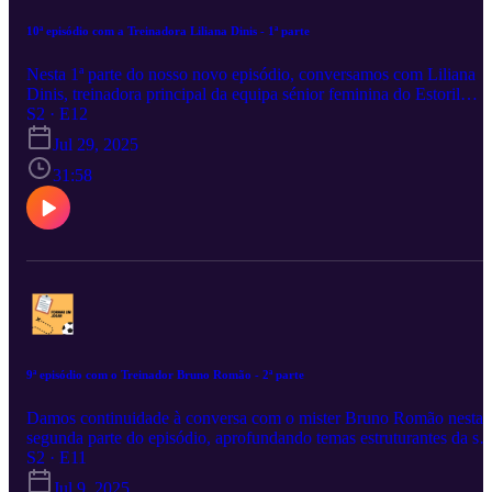
10ª episódio com a Treinadora Liliana Dinis - 1ª parte
Nesta 1ª parte do nosso novo episódio, conversamos com Liliana
Dinis, treinadora principal da equipa sénior feminina do Estoril
Praia. Falamos sobre o seu percurso no futebol, a importância da
S2 · E12
liderança no feminino e o papel da formação nos escalões de base.
Jul 29, 2025
Com experiência como coordenadora de formação no Leixões e
professora de Educação Física, Liliana partilha uma visão clara:
31:58
formar atletas é também educar pessoas. Um episódio inspirador
para quem acredita no desporto como ferramenta de crescimento
dentro e fora do campo
9ª episódio com o Treinador Bruno Romão - 2ª parte
Damos continuidade à conversa com o mister Bruno Romão nesta
segunda parte do episódio, aprofundando temas estruturantes da su
visão enquanto treinador. Começamos por explorar a sua abordag
S2 · E11
à formação do jogador, onde o foco está no desenvolvimento
Jul 9, 2025