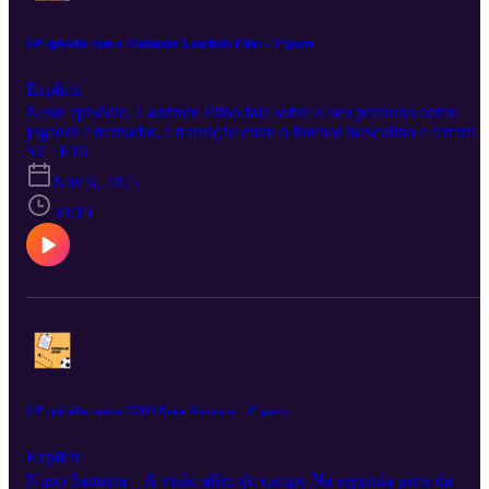
14ª episódio com o Treinador Laurindo Filho - 1ª parte
Explicit
Neste episódio, Laurindo Filho fala sobre o seu percurso como
jogador e treinador, a transição entre o futebol masculino e feminin
e a necessidade urgente de repensar a formação em Portugal. Uma
S2 · E16
conversa sobre: O que falta na base do futebol feminino; A
Nov 6, 2025
influência dos “vícios” do masculino; A coerência entre o modelo 
jogo e a realidade das jogadoras; E a missão de quem quer mudar o
39:19
futebol de dentro. 💬 “Treinar é mais do que repetir padrões — é
compreender o contexto e respeitar quem o joga.”
13ª episódio com o COO Nuno Samarra - 2ª parte
Explicit
Nuno Samarra – A visão além do campo Na segunda parte da