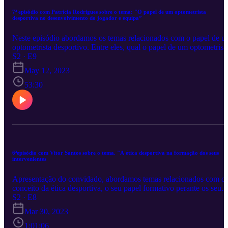
de missão
7ª episódio com Patrícia Rodrigues sobre o tema: "O papel de um optometrista
desportiva no desenvolvimento do jogador e equipa”
Neste episódio abordamos os temas relacionados com o papel de 
optometrista desportivo. Entre eles, qual o papel de um optometrist
desportivo, o que é a visão e como avalia-la, a cooperação
S2 · E9
multidisciplinar entre optometrista e equipa técnica, estratégias
May 12, 2023
praticas com aplicabilidade no treino, incluido o uso de certas
tecnologias e por ultima, a optometria na prevenção de lesões.
53:30
6ªepisódio com Vitor Santos sobre o tema. "A ética desportiva na formação dos seus
intervenientes
Apresentação do convidado, abordamos temas relacionados com o
conceito da ética desportiva, o seu papel formativo perante os seus
intervenientes nomeadamente pais e treinadores, e por ultimo, o
S2 · E8
impacto na ética desportiva sobre a formação do jovem desportista.
Mar 30, 2023
1:01:06