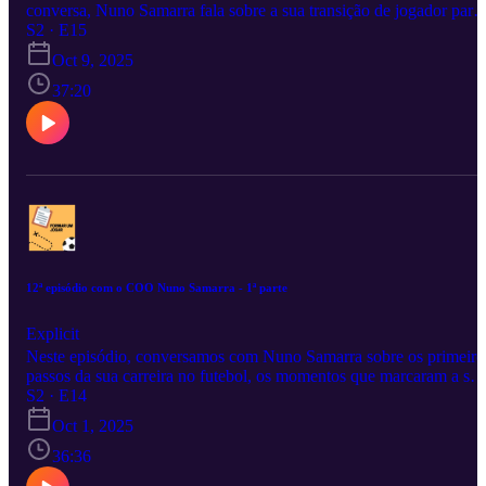
conversa, Nuno Samarra fala sobre a sua transição de jogador para
gestor, o papel da estratégia e da análise no futebol moderno e a
S2 · E15
importância de construir uma identidade de jogo coerente.
Oct 9, 2025
Abordamos também o desenvolvimento de jovens jogadores, os
desafios estruturais do futebol português e a necessidade de
37:20
equilibrar resultados imediatos com uma visão de crescimento
sustentável. Uma reflexão inspiradora sobre o que é liderar e pensa
o futebol… para lá das quatro linhas.
12ª episódio com o COO Nuno Samarra - 1ª parte
Explicit
Neste episódio, conversamos com Nuno Samarra sobre os primeiro
passos da sua carreira no futebol, os momentos que marcaram a sua
trajetória como jogador e o desafio da transição para funções de
S2 · E14
gestão e direção no Alliance FC. Uma partilha inspiradora sobre
Oct 1, 2025
paixão, resiliência e como transformar experiência em liderança.
36:36