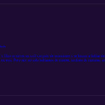
 duelo
 y Hiro se sirven un café cargado de emociones y se lanzan a hablar d
no está. Pero ojo: no solo hablamos de muerte, también de rupturas, am
 existen. Desde anécdotas personales hasta preguntas que te van a deja
ndo un cierre, un adiós o un “ya no sé ni qué siento”.