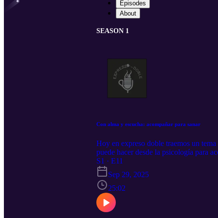
Episodes
About
SEASON 1
Con alma y escucha: acompañar para sanar
Hoy en expreso doble traemos un tema m
puede hacer desde la psicología para a
estudiantes de Psicología con una visió
S1 · E11
consultoría psicológica enfocado justam
Sep 29, 2025
25:02