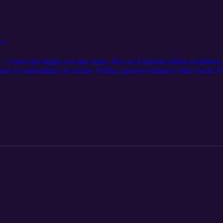
jer
 y otras que llegan con una causa. Hoy en Expresso Doble recibimos a
tura, la comunidad y la acción. Política, gestora cultural y líder social, P
rmar espacios... y mentalidades. Prepárate para una plática con histor