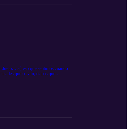
el duelo… sí, eso que sentimos cuando
istades que se van, etapas que
r pensando. Este capítulo es un abrazo