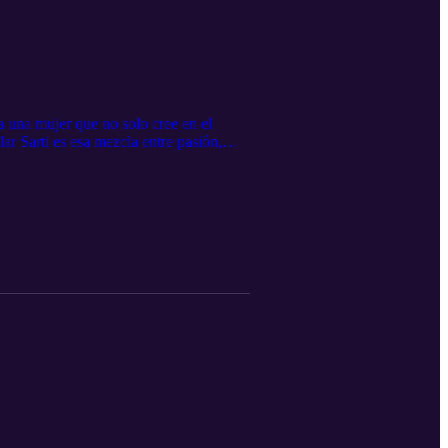
 una mujer que no solo cree en el
ilar Sarti es esa mezcla entre pasión,
ia, corazón y mucho carisma. Bienvenida,