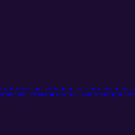
uy importante y necesario: la violencia que viven muchas mujeres y n
compañar, sanar y transformar. Para hablar de esto, nos acompaña Mon
n muy clara: crear espacios de ayuda real para quienes más lo necesitan
ente en mujeres y niños víctimas de violencia.