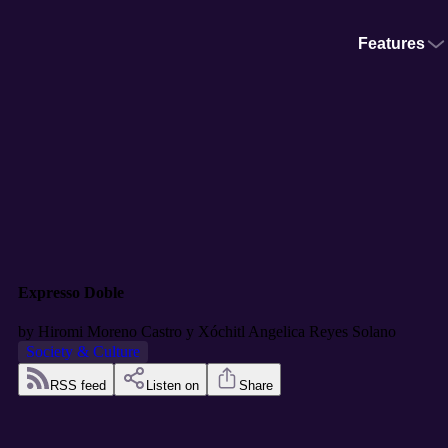
Features
Expresso Doble
by
Hiromi Moreno Castro y Xóchitl Angelica Reyes Solano
Society & Culture
RSS feed
Listen on
Share