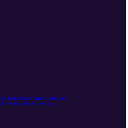
 de la creatividad Valeria Coeto, nos
estras emociones, recuerdos y
l creativo y descubrir nuevas formas de