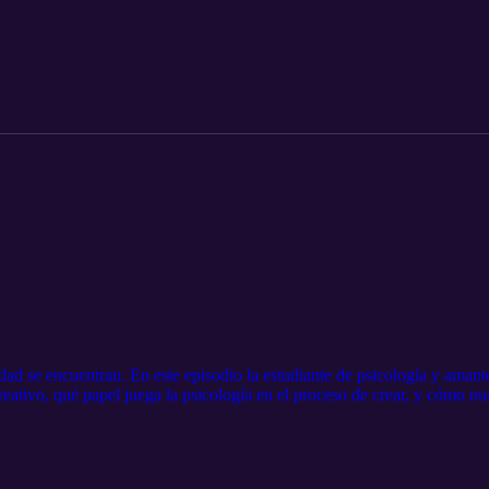
dad se encuentran. En este episodio la estudiante de psicología y amante
ativo, qué papel juega la psicología en el proceso de crear, y cómo nu
da episodio es una invitación a mirar dentro de ti, entender tu potencia