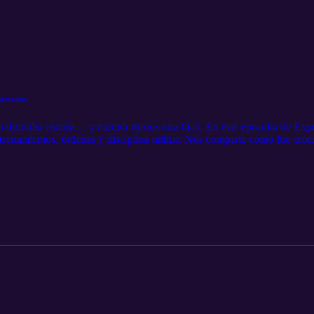
 mexicano
 una decisión común… y mucho menos una fácil. En este episodio de Ex
enamientos, órdenes y disciplina militar. Nos comparte cómo fue crecer
en y cómo esa experiencia transformó su manera de ver la vida.