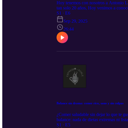
Hoy tenemos con nosotros a Antonio Lass
tan solo 20 años, Hoy venimos a conoce
S1 · E6
Sep 29, 2025
26:44
Balance sin drama: comer rico, sano y sin culpas
¿Comer saludable sin dejar lo que te gu
balance: nada de dietas extremas ni lis
cuerpo y disfrutar sin culpa. Porque sí, 
S1 · E5