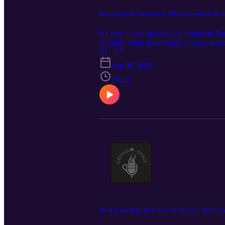
La urgencia de tenerlo todo YA: La presión de ser e
En este nuevo episodio de Expresso Do
sociales, éxito instantáneo, comparacio
estamos atrapados en una carrera que n
S1 · E7
Sep 29, 2025
19:12
No sé lo que hago pero como me divierto: Así se pr