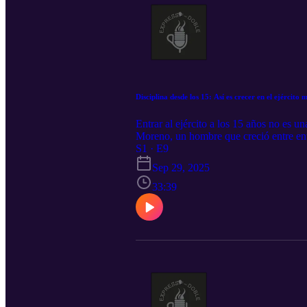
Disciplina desde los 15: Así es crecer en el ejército
Entrar al ejército a los 15 años no es
Moreno, un hombre que creció entre entr
llevó a seguir ese camino desde tan jov
S1 · E9
Sep 29, 2025
33:39