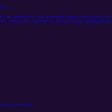
xitoso
ble, nos adentramos en una conversación honesta sobre la ansiedad de
nes constantes y la obsesión por “no perder el tiempo”. ¿Realmente nece
adie pidió?
oduce una vida con sentido