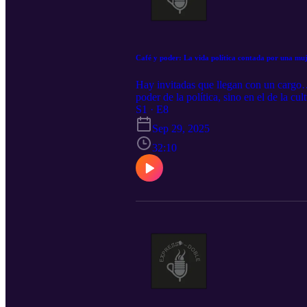
Café y poder: La vida política contada por una mu
Hay invitadas que llegan con un cargo…
poder de la política, sino en el de la cul
visión y muchísima energía para transfo
S1 · E8
Pilar Sarti.
Sep 29, 2025
32:10