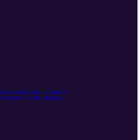
iños en nuestro país… y lo que se
tse Ledesma y Cynthia Quintana,
. Están desarrollando un proyecto de