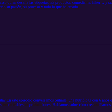
o quien desafía las etiquetas. Es productor, comediante, hiker… y sí, 
rlo su pasión, su proceso y todo lo que ha creado.
sta? En este episodio conversamos Suhaile, una nutrióloga con 6 años e
tas interminables de prohibiciones. Hablamos sobre cómo reconciliarnos
es posible nutrirte bien y comerte ese postre.