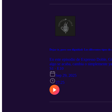
Dejar ir, pero con dignidad: Los diferentes tipos de
En este episodio de Expresso Doble, Gi
algo se acaba, cambia o simplemente ya 
terminan o versiones nuestras que ya no
S1 · E10
sonoro para cualquiera que esté atravesa
Sep 29, 2025
27:25