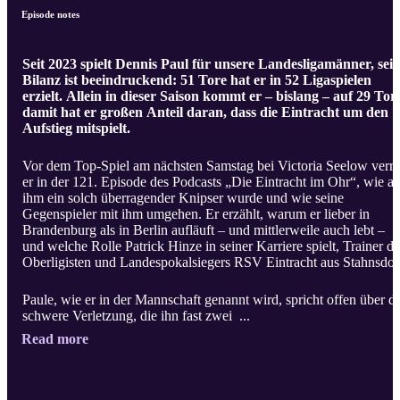
Episode notes
Seit 2023 spielt Dennis Paul für unsere Landesligamänner, sei
Bilanz ist beeindruckend: 51 Tore hat er in 52 Ligaspielen
erzielt. Allein in dieser Saison kommt er – bislang – auf 29 Tor
damit hat er großen Anteil daran, dass die Eintracht um den
Aufstieg mitspielt.
Vor dem Top-Spiel am nächsten Samstag bei Victoria Seelow verrä
er in der 121. Episode des Podcasts „Die Eintracht im Ohr“, wie a
ihm ein solch überragender Knipser wurde und wie seine
Gegenspieler mit ihm umgehen. Er erzählt, warum er lieber in
Brandenburg als in Berlin aufläuft – und mittlerweile auch lebt –
und welche Rolle Patrick Hinze in seiner Karriere spielt, Trainer de
Oberligisten und Landespokalsiegers RSV Eintracht aus Stahnsdor
Paule, wie er in der Mannschaft genannt wird, spricht offen über di
schwere Verletzung, die ihn fast zwei ...
Read more