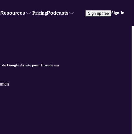
Resources
Pricing
Podcasts
Sign In
Sign up free
e Google Arrêté pour Fraude sur
oumen