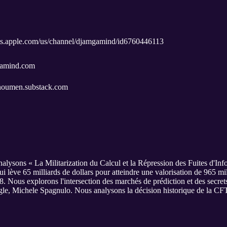
sts.apple.com/us/channel/djamgamind/id6760446113
mgamind.com
/enoumen.substack.com
lysons « La Militarization du Calcul et la Répression des Fuites d'Inf
i lève 65 milliards de dollars pour atteindre une valorisation de 965 
ous explorons l'intersection des marchés de prédiction et des secrets d
oogle, Michele Spagnulo. Nous analysons la décision historique de la CF