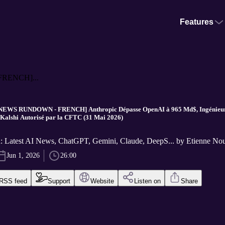
Features
RENCH]...
WS RUNDOWN - FRENCH] Anthropic Dépasse OpenAI à 965 Md$, Ingénieur d
 Kalshi Autorisé par la CFTC (31 Mai 2026)
: Latest AI News, ChatGPT, Gemini, Claude, DeepS... by Etienne N
Jun 1, 2026
26:00
RSS feed
Support
Website
Listen on
Share