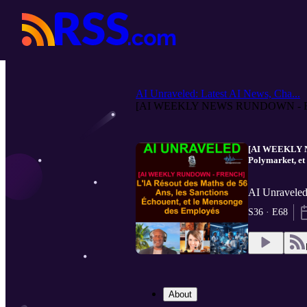
AI Unraveled: Latest AI News, Cha...
[AI WEEKLY NEWS RUNDOWN - F
[AI WEEKLY NE
Polymarket, et
AI Unraveled
S36 · E68
About