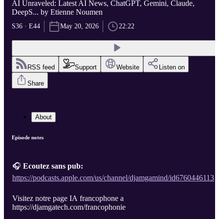
AI Unraveled: Latest AI News, ChatGPT, Gemini, Claude,
DeepS... by Etienne Noumen
S36 · E44
May 20, 2026
22:22
RSS feed
Support
Website
Listen on
Share
About
Episode notes
🎧
Ecoutez sans pub:
https://podcasts.apple.com/us/channel/djamgamind/id6760446113
Visitez notre page IA francophone a
https://djamgatech.com/francophonie