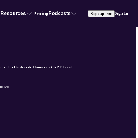
Resources
Pricing
Podcasts
Sign In
Sign up free
 les Centres de Données, et GPT Local
oumen