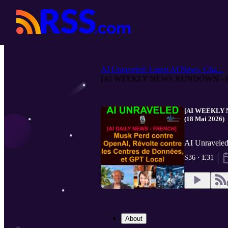
AI Unraveled: Latest AI News, Cha...
[AI WEEKLY NEWS RUNDOWN - F
[AI WEEKLY NE
(18 Mai 2026)
AI Unraveled
S36 · E31
About