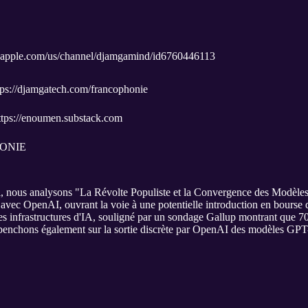
s.apple.com/us/channel/djamgamind/id6760446113
tps://djamgatech.com/francophonie
 https://enoumen.substack.com
ONIE
, nous analysons "La Révolte Populiste et la Convergence des Modèles
vec OpenAI, ouvrant la voie à une potentielle introduction en bourse d
 les infrastructures d'IA, souligné par un sondage Gallup montrant que
penchons également sur la sortie discrète par OpenAI des modèles GP