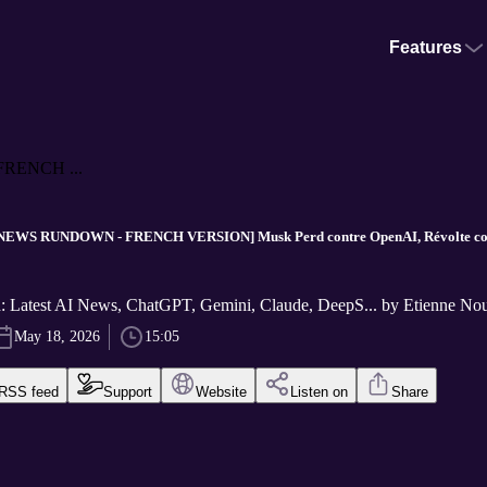
Features
RENCH ...
WS RUNDOWN - FRENCH VERSION] Musk Perd contre OpenAI, Révolte contre
: Latest AI News, ChatGPT, Gemini, Claude, DeepS... by Etienne N
May 18, 2026
15:05
RSS feed
Support
Website
Listen on
Share