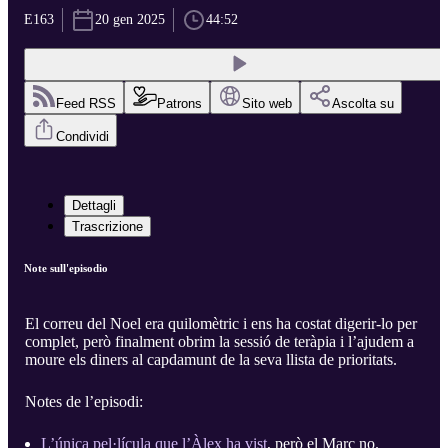
E163
20 gen 2025
44:52
Feed RSS
Patrons
Sito web
Ascolta su
Condividi
Dettagli
Trascrizione
Note sull'episodio
El correu del Noel era quilomètric i ens ha costat digerir-lo per
complet, però finalment obrim la sessió de teràpia i l’ajudem a
moure els diners al capdamunt de la seva llista de prioritats.
Notes de l’episodi:
L’única pel·lícula que l’Àlex ha vist
, però el Marc no.