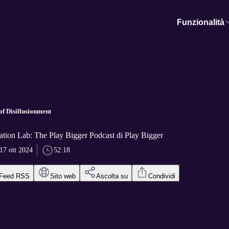
Funzionalità
f Disillusionment
ation Lab: The Play Bigger Podcast di Play Bigger
17 ott 2024
52:18
Feed RSS
Sito web
Ascolta su
Condividi