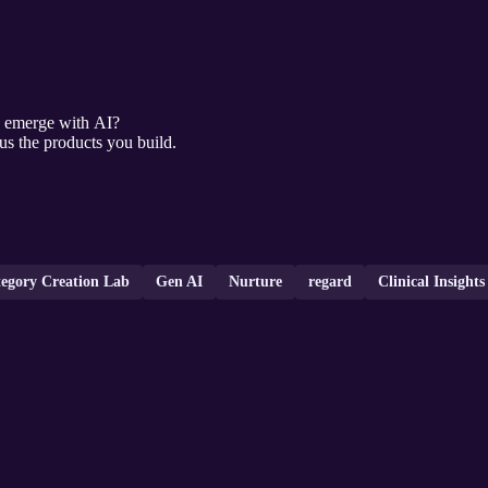
o emerge with AI?
us the products you build.
egory Creation Lab
Gen AI
Nurture
regard
Clinical Insight