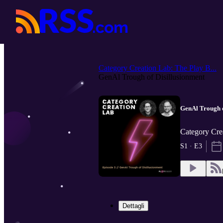
Category Creation Lab: The Play B...
GenAl Trough of Disillusionment
GenAl Trough o
Category Cre
S1 · E3
Dettagli