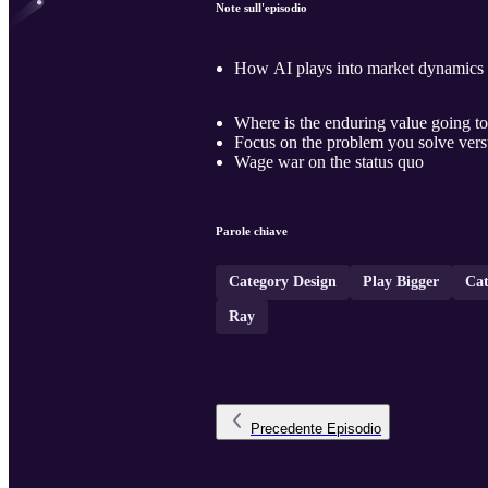
Note sull'episodio
How AI plays into market dynamics
Where is the enduring value going t
Focus on the problem you solve vers
Wage war on the status quo
Parole chiave
Category Design
Play Bigger
Cat
Ray
Precedente
Episodio